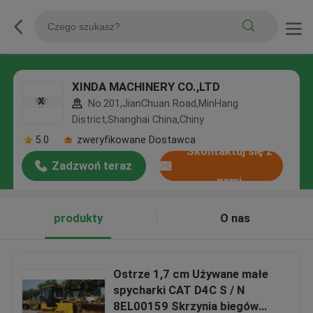
XINDA MACHINERY CO.,LTD
No.201,JianChuan Road,MinHang
District,Shanghai China,Chiny
5.0
zweryfikowane Dostawca
Skontaktuj się z
Zadzwoń teraz
nami
produkty
O nas
Ostrze 1,7 cm Używane małe
spycharki CAT D4C S / N
8EL00159 Skrzynia biegów