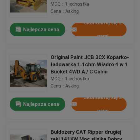
Powershift
MOQ：1 jednostka
Cena：Asking
Skontaktuj się z
Najlepsza cena
nami
Original Paint JCB 3CX Koparko-
ładowarka 1.1cbm Wiadro 4 w 1
Bucket 4WD A / C Cabin
MOQ：1 jednostka
Cena：Asking
Skontaktuj się z
Najlepsza cena
nami
Buldożery CAT Ripper drugiej
ręki 141KW Moc silnika Dobry