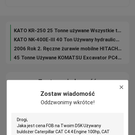
Mini Używane KOMATSU Excavator PC30MR-2, Komatsu 3.5 Ton Excavator Enclosed Cabin
No Weldding Second Hand Komatsu Koparka gąsienicowa PC400-7 40 Ton Crawler
Wycieczka po fabryce
HINO Engine używane Hitachi Diggers EX300-1 Wiadro o pojemności 1,5 mb 6 cylindrów
KATO KR-250 25 Tonne używane Wszystkie terenowe żuraw mobilny 4 sekcje wysięgnika
Kontrola jakości
KATO NK-400E-III 40 Ton Używany hydrauliczny dźwig samochodowy Mitsubishi Carrier K354
2006 Rok 2. Ręczne żurawie mobilne HITACHI SUMITOMO UCX300 30 Ton Wheel Type
Skontaktuj się z nami
45 Tonne Używane KOMATSU Excavator PC450-7, Używane Komatsu Backhoe 335HP Engine Power
Poprosić o wycenę
Zostaw wiadomość
Oddzwonimy wkrótce!
Zostaw wiadomość
Company News
Oddzwonimy wkrótce!
Używane spycharki gąsienicowe
Używane buldożer CAT