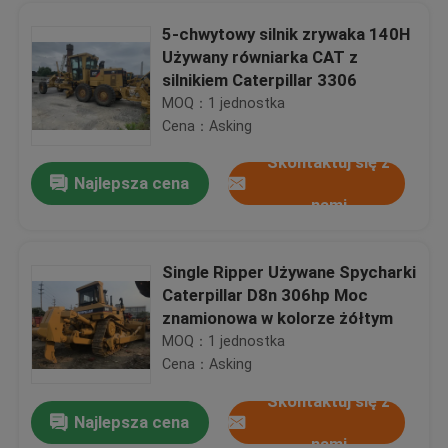
5-chwytowy silnik zrywaka 140H
Używany równiarka CAT z
EC210BLC Używane koparki Volvo Volvo D6D Engine 0.92cbm Pojemność łyżki
silnikiem Caterpillar 3306
Koparki gąsienicowe Volvo EC240BLC 2010 Rok 168HP Moc silnika
MOQ：1 jednostka
2010 Rok Koparki używane, Volvo Koparka EC290BLC Volvo D7D Engine
Cena：Asking
Kabina A / C Używane Koparki Hyundai 220LC-5 Płynnie działająca długa żywotność
Skontaktuj się z
Najlepsza cena
Oryginalna farba Używana ładowarka CAT 938G, ładowarka kołowa Caterpillar 158HP Moc silnika
nami
Koło przednie Używane ładowarki CAT 950E Nowa farba CAT 3304 Engine 160HP 7L Przesunięcie
2014 rok CAT 950GC ładowacz czołowy z drugiej ręki CAT C7.1 Engine 168KW
Single Ripper Używane Spycharki
Single Drum Used Road Roller Dynapac CA25D Nowa farba 125HP Power Deutz Engine
Caterpillar D8n 306hp Moc
Żurawie ręczne 2004 rok HITACHI SUMITOMO SCX2000 200 tonowy typ gąsienic
Dom
znamionowa w kolorze żółtym
Żurawie KATO NK-500E-V 50 tonowe 5 sekcji wysięgników Oryginalna farba
MOQ：1 jednostka
Caterpillar D5K LGP Spycharka Używane koparki CAT C4.4 Silnik dwie jednostki Dobry stan
Cena：Asking
Produkty
Nowa farba 330bl Koparka Caterpillar Używany sprzęt do robót ziemnych CAT 3306DITA Engine
Skontaktuj się z
Najlepsza cena
Więcej jednostek używanych Koparka Komatsu Mini PC18MR-2 1,8 Tonne 15KM mocy silnika
O nas
nami