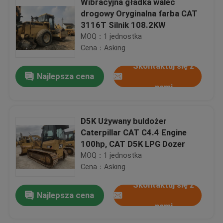
Wibracyjna gładka walec
drogowy Oryginalna farba CAT
3116T Silnik 108.2KW
MOQ：1 jednostka
Cena：Asking
Skontaktuj się z
Najlepsza cena
nami
D5K Używany buldożer
Caterpillar CAT C4.4 Engine
100hp, CAT D5K LPG Dozer
MOQ：1 jednostka
Cena：Asking
Skontaktuj się z
Najlepsza cena
nami