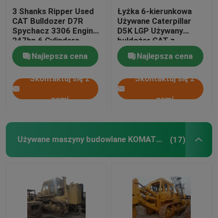
3 Shanks Ripper Used
Łyżka 6-kierunkowa
CAT Bulldozer D7R
Używane Caterpillar
Spychacz 3306 Engine
D5K LGP Używany
247hp 6 Cylinders
buldożer CAT z
silnikiem CAT C4.4
Najlepsza cena
Najlepsza cena
Skontaktuj się z
Skontaktuj się z
nami
nami
Używane maszyny budowlane KOMATSU Bulldozer
(17)