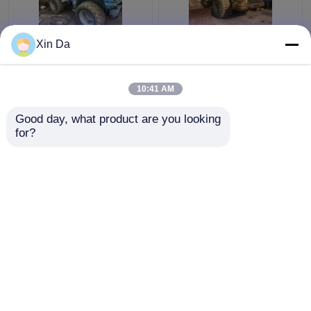
Xin Da
Używana ładowarka
Japan Made Used CAT
kołowa TCM 806
Ładowarka kołowa
Używana ładowarka
966H CAT C11 Engine
10:41 AM
CAT Obciążenie
286hp
znamionowe 900 kg
Najlepsza cena
Najlepsza cena
Good day, what product are you looking 
for?
Skontaktuj się z
Skontaktuj się z
nami
nami
Zobacz więcej
Dom
O nas
Skontaktuj się z nami
Desktop Site
Sitemap
Privacy Policy