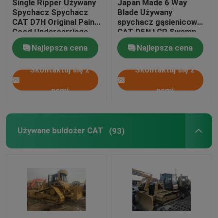
Single Ripper Używany
Japan Made 6 Way
Spychacz Spychacz
Blade Używany
CAT D7H Original Paint
spychacz gąsienicowy
Używane koparko-ładowarki
Good Undercarriage
CAT D5N LGP Swamp
Track Pads
Najlepsza cena
Najlepsza cena
Wózki z drugiej ręki
Skontaktuj się z
Skontaktuj się z
Koparki używane
nami
nami
Żurawie używane
Używane buldożer CAT
(93)
Używane Road Roller