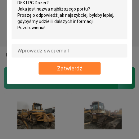
Używane maszyny budowlane KOMATSU Bulldozer
Używany CAT Grader
INNE KATEGORIE OD NAS
Używane ładowarki CAT
Zatwierdź
Używana koparka CAT
Używane spycharki gąsienicowe
(45)
Używana koparka KOMATSU
Używane ładowarki KOMATSU
Używane Równiarki KOMATSU