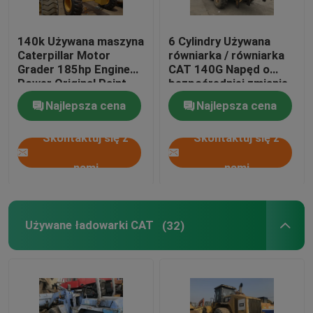
140k Używana maszyna
6 Cylindry Używana
Caterpillar Motor
równiarka / równiarka
Grader 185hp Engine
CAT 140G Napęd o
Power Original Paint
bezpośredniej zmianie
mocy
Najlepsza cena
Najlepsza cena
Skontaktuj się z
Skontaktuj się z
nami
nami
Używane ładowarki CAT
(32)