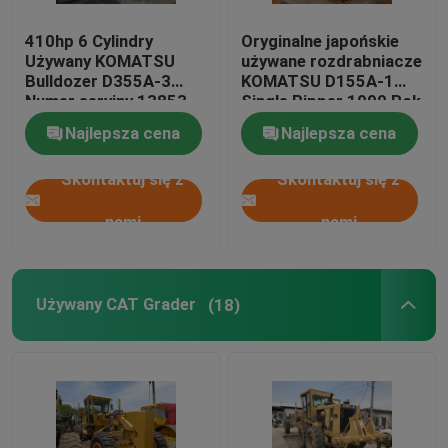
410hp 6 Cylindry
Oryginalne japońskie
Używany KOMATSU
używane rozdrabniacze
Bulldozer D355A-3
KOMATSU D155A-1
Numer seryjny 13853
Single Ripper 1990 Rok
Najlepsza cena
Najlepsza cena
Skontaktuj się z
Skontaktuj się z
nami
nami
Używany CAT Grader
(18)