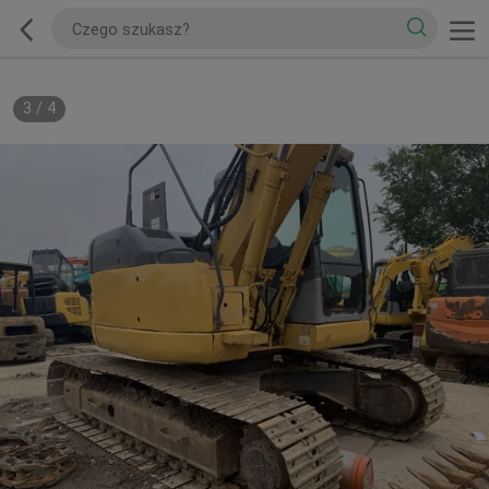
3
/
4