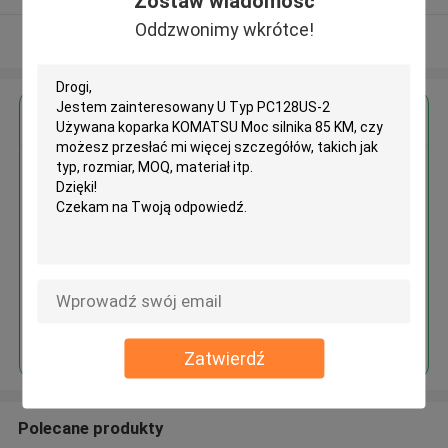
Zostaw wiadomość
Oddzwonimy wkrótce!
Zobacz więcej
Uzyskaj najlepszą cenę za
U Typ PC128US-2 Używana
koparka KOMATSU Moc silnika
85 KM
Kontyntynuj
Zatwierdź
Polecane produkty