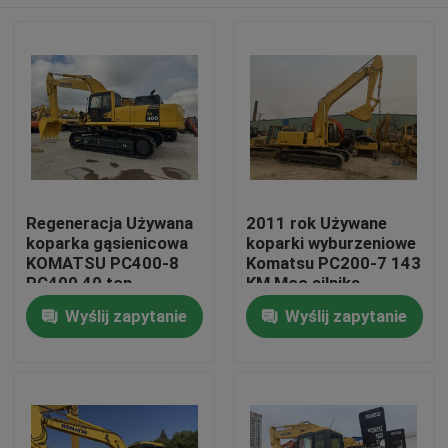
Regeneracja Używana
2011 rok Używane
koparka gąsienicowa
koparki wyburzeniowe
KOMATSU PC400-8
Komatsu PC200-7 143
PC400 40 ton
KM Moc silnika
Dom
Wyślij zapytanie
Wyślij zapytanie
Produkty
O nas