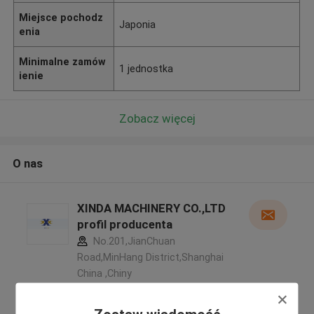
Miejsce pochodz
Japonia
enia
Minimalne zamów
1 jednostka
ienie
Zobacz więcej
O nas
XINDA MACHINERY CO.,LTD
profil producenta
No.201,JianChuan
Road,MinHang District,Shanghai
China ,Chiny
5.0
zweryfikowane Dostawca