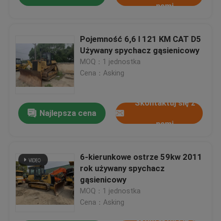
nami
Pojemność 6,6 l 121 KM CAT D5
Używany spychacz gąsienicowy
MOQ：1 jednostka
Cena：Asking
Skontaktuj się z
Najlepsza cena
nami
6-kierunkowe ostrze 59kw 2011
rok używany spychacz
gąsienicowy
MOQ：1 jednostka
Cena：Asking
Skontaktuj się z