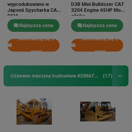
wyprodukowano w
D3B Mini Bulldozer CAT
Japonii Spycharka CAT
3204 Engine 65HP Moc
D5M
silnika
Najlepsza cena
Najlepsza cena
Skontaktuj się z
Skontaktuj się z
nami
nami
Używane maszyny budowlane KOMATSU Bulldozer
(17)