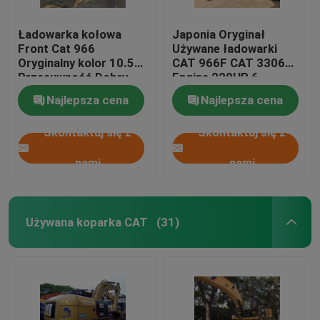
Ładowarka kołowa
Japonia Oryginał
Front Cat 966
Używane ładowarki
Oryginalny kolor 10.5L
CAT 966F CAT 3306
Przesuwność Dobry
Engine 220HP 6
stan
Cylinders
Najlepsza cena
Najlepsza cena
Skontaktuj się z
Skontaktuj się z
nami
nami
Używana koparka CAT
(31)