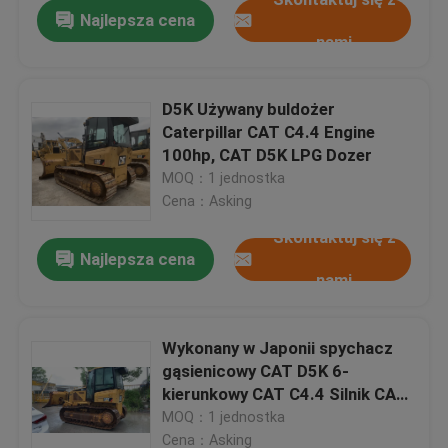
Najlepsza cena
nami
D5K Używany buldożer
Caterpillar CAT C4.4 Engine
100hp, CAT D5K LPG Dozer
MOQ：1 jednostka
Cena：Asking
Skontaktuj się z
Najlepsza cena
nami
Dom
Wykonany w Japonii spychacz
gąsienicowy CAT D5K 6-
Produkty
kierunkowy CAT C4.4 Silnik CAT
D5
MOQ：1 jednostka
O nas
Cena：Asking