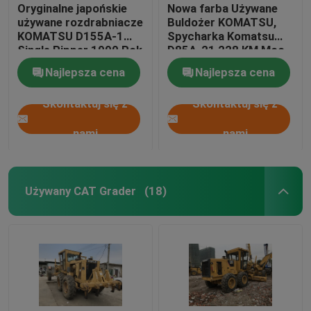
Oryginalne japońskie
Nowa farba Używane
używane rozdrabniacze
Buldożer KOMATSU,
KOMATSU D155A-1
Spycharka Komatsu
Single Ripper 1990 Rok
D85A-21 228 KM Moc
silnika
Najlepsza cena
Najlepsza cena
Skontaktuj się z
Skontaktuj się z
nami
nami
Używany CAT Grader
(18)