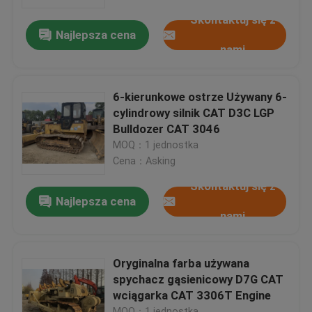
Skontaktuj się z
Najlepsza cena
Wycieczka po fabryce
nami
Kontrola jakości
6-kierunkowe ostrze Używany 6-
cylindrowy silnik CAT D3C LGP
Skontaktuj się z nami
Bulldozer CAT 3046
MOQ：1 jednostka
Cena：Asking
Poprosić o wycenę
Skontaktuj się z
Najlepsza cena
nami
Company News
Używane spycharki gąsienicowe
Oryginalna farba używana
spychacz gąsienicowy D7G CAT
wciągarka CAT 3306T Engine
Używane buldożer CAT
MOQ：1 jednostka