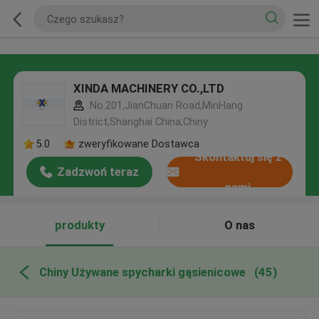
XINDA MACHINERY CO.,LTD
No.201,JianChuan Road,MinHang
District,Shanghai China,Chiny
5.0
zweryfikowane Dostawca
Skontaktuj się z
Zadzwoń teraz
nami
produkty
O nas
Chiny Używane spycharki gąsienicowe
(45)