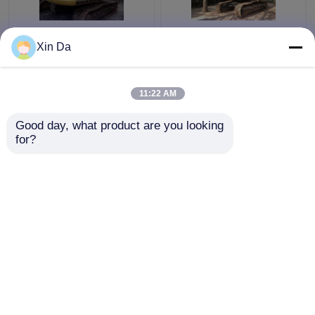
Silnik 103kw C6.4Acert
2014 Rok Używany CAT
Xin Da
Używana koparka CAT
336D Koparka CAT C9
320D 6710mm
Engine 1,6cbm Bucket
Głębokość kopania
A / C Cabin No
11:22 AM
80% podwozia
Weldding
Najlepsza cena
Najlepsza cena
Good day, what product are you looking 
for?
Skontaktuj się z
Skontaktuj się z
nami
nami
Zobacz więcej
Dom
O nas
Skontaktuj się z nami
Desktop Site
Sitemap
Privacy Policy