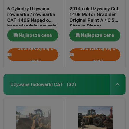
6 Cylindry Używana
2014 rok Używany Cat
równiarka / równiarka
140k Motor Gradider
CAT 140G Napęd o
Original Paint A / C 5
bezpośredniej zmianie
Shanks Ripper
mocy
Najlepsza cena
Najlepsza cena
Skontaktuj się z
Skontaktuj się z
nami
nami
Używane ładowarki CAT
(32)