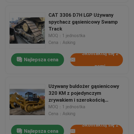
CAT 3306 D7H LGP Używany
spychacz gąsienicowy Swamp
Track
MOQ：1 jednostka
Cena：Asking
Skontaktuj się z
Najlepsza cena
nami
Używany buldożer gąsienicowy
320 KM z pojedynczym
zrywakiem i szerokością
gąsienic 560 mm
MOQ：1 jednostka
Cena：Asking
Skontaktuj się z
Najlepsza cena