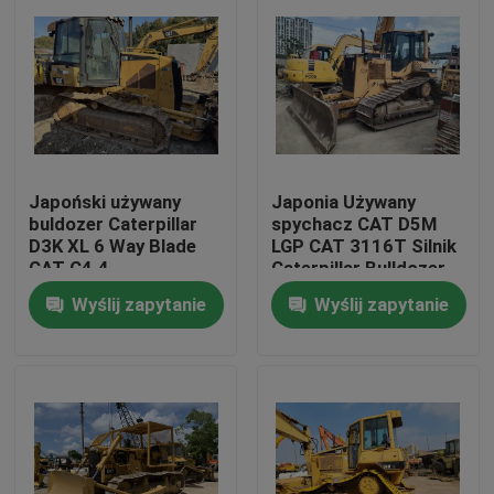
Japoński używany
Japonia Używany
buldozer Caterpillar
spychacz CAT D5M
D3K XL 6 Way Blade
LGP CAT 3116T Silnik
CAT C4.4
Caterpillar Bulldozer
D5
Wyślij zapytanie
Wyślij zapytanie
Dom
Produkty
O nas