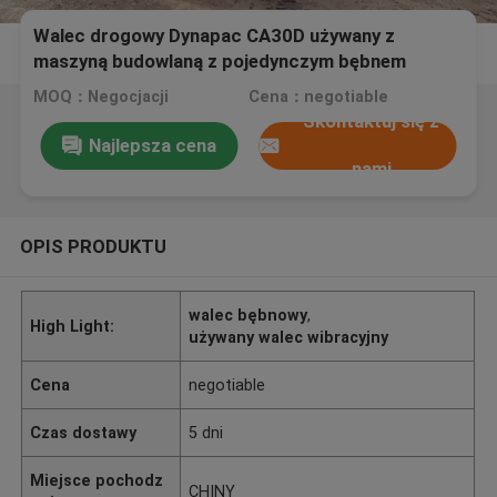
Walec drogowy Dynapac CA30D używany z
maszyną budowlaną z pojedynczym bębnem
MOQ：Negocjacji
Cena：negotiable
Skontaktuj się z
Najlepsza cena
nami
OPIS PRODUKTU
walec bębnowy
,
High Light:
używany walec wibracyjny
Cena
negotiable
Czas dostawy
5 dni
Miejsce pochodz
CHINY