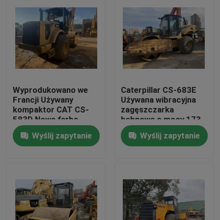
Wyprodukowano we
Caterpillar CS-683E
Francji Używany
Używana wibracyjna
kompaktor CAT CS-
zagęszczarka
583D Nowa farba
bębnowa o mocy 173
Niska godzina pracy
KM
Wyślij zapytanie
Wyślij zapytanie
silnika CAT 3054
Dom
Produkty
O nas