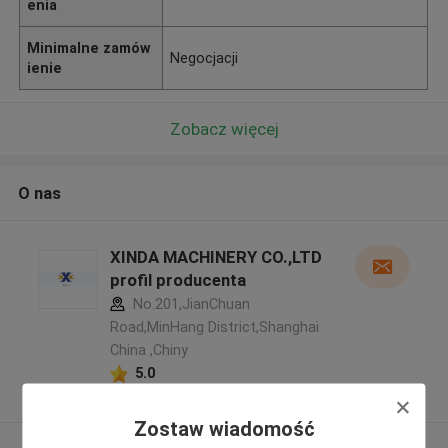
enia
Minimalne zamów
Negocjacji
ienie
Zobacz więcej
O nas
XINDA MACHINERY CO.,LTD
profil producenta
No.201,JianChuan
Road,MinHang District,Shanghai
China ,Chiny
5.0
zweryfikowane Dostawca
Zostaw wiadomość