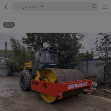
1
/
3