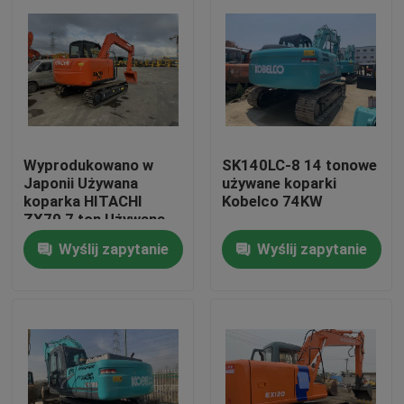
Wyprodukowano w
SK140LC-8 14 tonowe
Japonii Używana
używane koparki
koparka HITACHI
Kobelco 74KW
ZX70 7 ton Używana
koparka HITACHI
Wyślij zapytanie
Wyślij zapytanie
Dom
Produkty
O nas