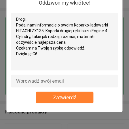
Zobacz więcej
Oddzwonimy wkrótce!
Uzyskaj najlepszą cenę za
Koparko-ładowarki HITACHI
ZX135, Koparki drugiej ręki
Isuzu Engine 4 Cylindry
Kontyntynuj
Zatwierdź
Polecane produkty