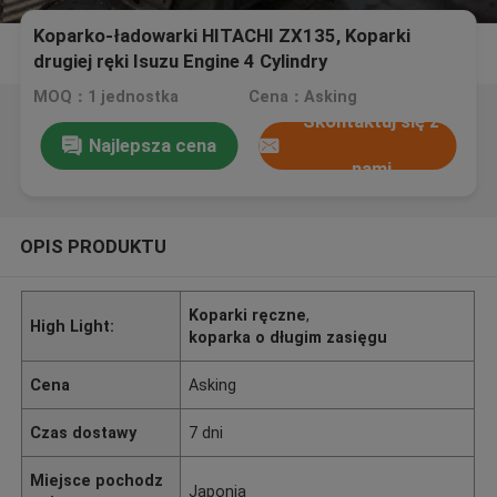
Koparko-ładowarki HITACHI ZX135, Koparki
drugiej ręki Isuzu Engine 4 Cylindry
MOQ：1 jednostka
Cena：Asking
Skontaktuj się z
Najlepsza cena
nami
OPIS PRODUKTU
Koparki ręczne
,
High Light:
koparka o długim zasięgu
Cena
Asking
Czas dostawy
7 dni
Miejsce pochodz
Japonia