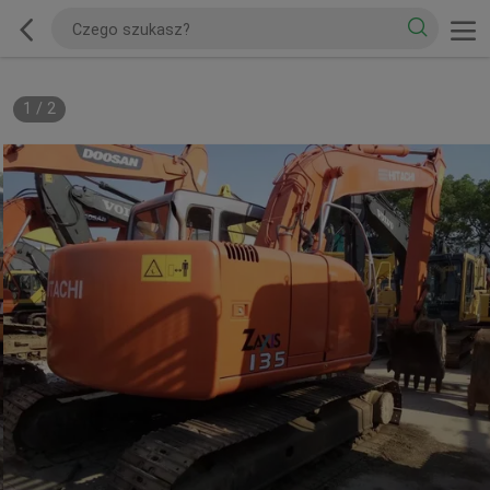
1
/
2