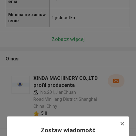
enia
Minimalne zamów
1 jednostka
ienie
Zobacz więcej
O nas
XINDA MACHINERY CO.,LTD
profil producenta
No.201,JianChuan
Road,MinHang District,Shanghai
China ,Chiny
5.0
zweryfikowane Dostawca
Zostaw wiadomość